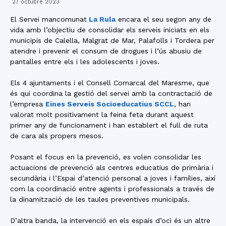
27 octubre 2023
El Servei mancomunat
La Rula
encara el seu segon any de
vida amb l’objectiu de consolidar els serveis iniciats en els
municipis de Calella, Malgrat de Mar, Palafolls i Tordera per
atendre i prevenir el consum de drogues i l’ús abusiu de
pantalles entre els i les adolescents i joves.
Els 4 ajuntaments i el Consell Comarcal del Maresme, que
és qui coordina la gestió del servei amb la contractació de
l’empresa
Eines Serveis Socioeducatius SCCL
, han
valorat molt positivament la feina feta durant aquest
primer any de funcionament i han establert el full de ruta
de cara als propers mesos.
Posant el focus en la prevenció, es volen consolidar les
actuacions de prevenció als centres educatius de primària i
secundària i l’Espai d’atenció personal a joves i famílies, així
com la coordinació entre agents i professionals a través de
la dinamització de les taules preventives municipals.
D’altra banda, la intervenció en els espais d’oci és un altre