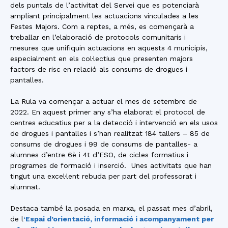
dels puntals de l’activitat del Servei que es potenciarà
ampliant principalment les actuacions vinculades a les
Festes Majors. Com a reptes, a més, es començarà a
treballar en l’elaboració de protocols comunitaris i
mesures que unifiquin actuacions en aquests 4 municipis,
especialment en els col·lectius que presenten majors
factors de risc en relació als consums de drogues i
pantalles.
La Rula va començar a actuar el mes de setembre de
2022. En aquest primer any s’ha elaborat el protocol de
centres educatius per a la detecció i intervenció en els usos
de drogues i pantalles i s’han realitzat 184 tallers – 85 de
consums de drogues i 99 de consums de pantalles- a
alumnes d’entre 6è i 4t d’ESO, de cicles formatius i
programes de formació i inserció. Unes activitats que han
tingut una excel·lent rebuda per part del professorat i
alumnat.
Destaca també la posada en marxa, el passat mes d’abril,
de l
‘Espai d’orientació, informació i acompanyament per