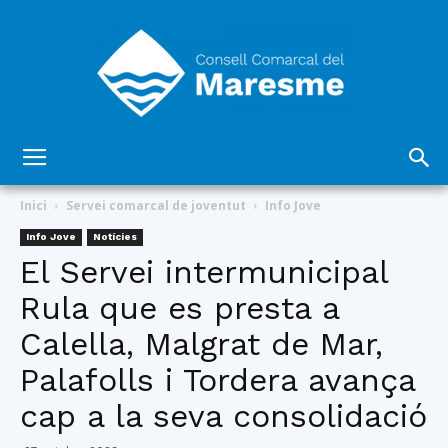
Consell
Inici
Servei comarcal de joventut
Info Jove
Info Jove
Notícies
El Servei intermunicipal
Comarcal
Rula que es presta a
Calella, Malgrat de Mar,
del
Palafolls i Tordera avança
cap a la seva consolidació
Maresme