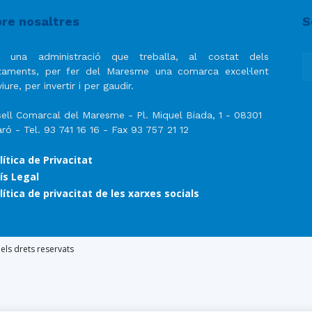
del
re nosaltres
S
 una administració que treballa, al costat dels
taments, per fer del Maresme una comarca excel·lent
iure, per invertir i per gaudir.
Maresme
ell Comarcal del Maresme - Pl. Miquel Biada, 1 - 08301
ró - Tel. 93 741 16 16 - Fax 93 757 21 12
lítica de Privacitat
ís Legal
lítica de privacitat de les xarxes socials
ls drets reservats