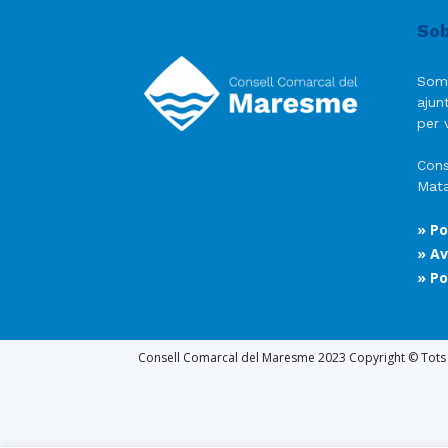
Sob
Som
ajun
per v
Cons
Mata
» Po
» Av
» Po
Consell Comarcal del Maresme 2023 Copyright © Tots e