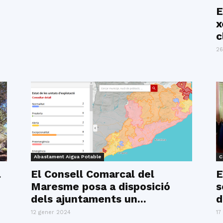
del
E
x
c
26
Maresme
Abastament Aigua Potable
C
a
El Consell Comarcal del
E
Maresme posa a disposició
s
dels ajuntaments un...
d
12 gener 2024
17