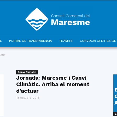
L
PORTAL DE TRANSPARÈNCIA
TRÀMITS
CONVOCA: OFERTES DE 
Consell
àtic
Canvi Climàtic
Jornada: Maresme i Canvi
Climàtic. Arriba el moment
Comarcal
d’actuar
18 octubre 2018
E