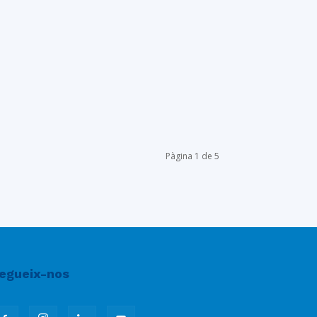
Pàgina 1 de 5
egueix-nos