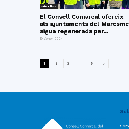
Info Clima
El Consell Comarcal ofereix
als ajuntaments del Maresme
aigua regenerada per...
19 gener 2024
...
1
2
3
5
Sob
Som