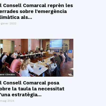
l Consell Comarcal reprèn les
errades sobre l’emergència
limàtica als...
 gener 2022
anvi Climàtic
l Consell Comarcal posa
obre la taula la necessitat
’una estratègia...
 maig 2024