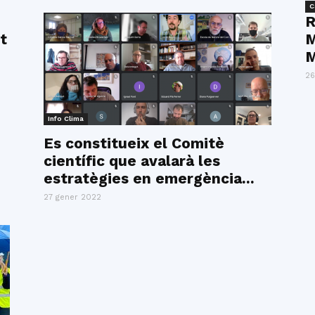
C
R
t
M
M
26
Info Clima
Es constitueix el Comitè
científic que avalarà les
estratègies en emergència...
27 gener 2022