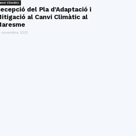
anvi Climàtic
ecepció del Pla d’Adaptació i
itigació al Canvi Climàtic al
aresme
 novembre 2021