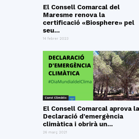
El Consell Comarcal del
Maresme renova la
certificació «Biosphere» pel
seu...
14 febrer 2023
Canvi Climàtic
El Consell Comarcal aprova l
Declaració d’emergència
climàtica i obrirà un...
26 març 2021