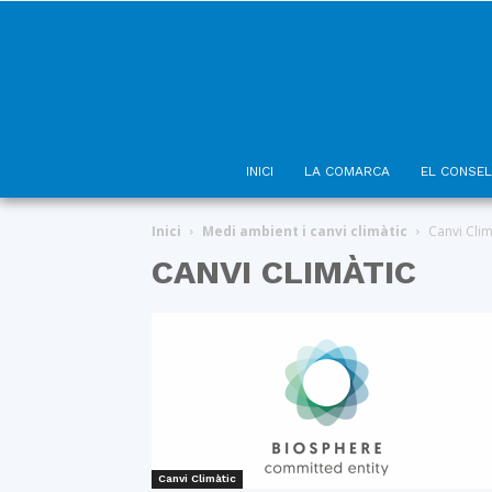
INICI
LA COMARCA
EL CONSEL
Inici
Medi ambient i canvi climàtic
Canvi Clim
CANVI CLIMÀTIC
Canvi Climàtic