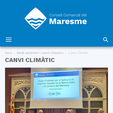
Consell
Inici
Medi ambient i canvi climàtic
Canvi Climàtic
CANVI CLIMÀTIC
Comarcal
del
Maresme