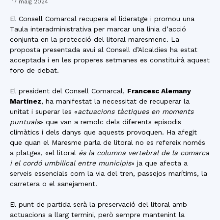
17 maig 2024
El Consell Comarcal recupera el lideratge i promou una
Taula interadministrativa per marcar una línia d’acció
conjunta en la protecció del litoral maresmenc. La
proposta presentada avui al Consell d’Alcaldies ha estat
acceptada i en les properes setmanes es constituirà aquest
foro de debat.
El president del Consell Comarcal,
Francesc Alemany
Martínez
, ha manifestat la necessitat de recuperar la
unitat i superar les «
actuacions tàctiques en moments
puntuals
» que van a remolc dels diferents episodis
climàtics i dels danys que aquests provoquen. Ha afegit
que quan el Maresme parla de litoral no es refereix només
a platges, «el litoral
és la columna vertebral de la comarca
i el cordó umbilical entre municipis
» ja que afecta a
serveis essencials com la via del tren, passejos marítims, la
carretera o el sanejament.
El punt de partida serà la preservació del litoral amb
actuacions a llarg termini, però sempre mantenint la