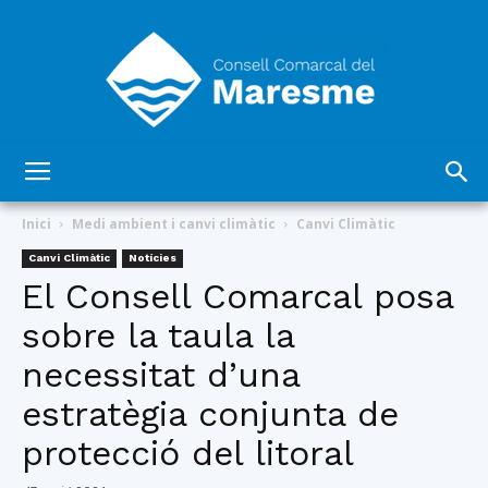
Consell
Inici
Medi ambient i canvi climàtic
Canvi Climàtic
Canvi Climàtic
Notícies
El Consell Comarcal posa
Comarcal
sobre la taula la
necessitat d’una
del
estratègia conjunta de
protecció del litoral
Maresme