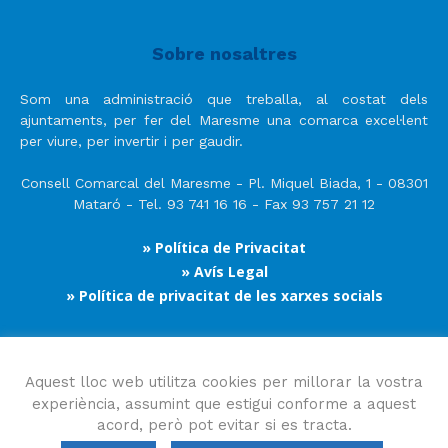
Sobre nosaltres
Som una administració que treballa, al costat dels
ajuntaments, per fer del Maresme una comarca excel·lent
per viure, per invertir i per gaudir.
Consell Comarcal del Maresme - Pl. Miquel Biada, 1 - 08301
Mataró - Tel. 93 741 16 16 - Fax 93 757 21 12
» Política de Privacitat
» Avís Legal
» Política de privacitat de les xarxes socials
Segueix-nos
Aquest lloc web utilitza cookies per millorar la vostra
experiència, assumint que estigui conforme a aquest
acord, però pot evitar si es tracta.