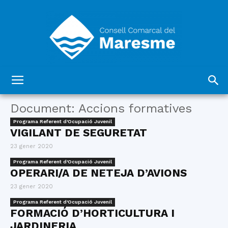
Consell
Document: Accions formatives
Programa Referent d'Ocupació Juvenil
VIGILANT DE SEGURETAT
Comarcal
23 gener 2020
Programa Referent d'Ocupació Juvenil
OPERARI/A DE NETEJA D’AVIONS
del
23 gener 2020
Programa Referent d'Ocupació Juvenil
FORMACIÓ D’HORTICULTURA I
JARDINERIA
Maresme