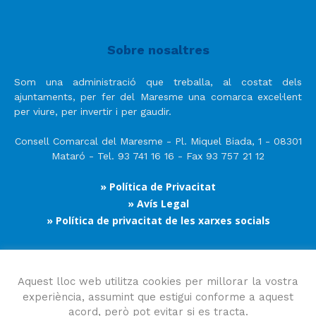
Sobre nosaltres
Som una administració que treballa, al costat dels
ajuntaments, per fer del Maresme una comarca excel·lent
per viure, per invertir i per gaudir.
Consell Comarcal del Maresme - Pl. Miquel Biada, 1 - 08301
Mataró - Tel. 93 741 16 16 - Fax 93 757 21 12
» Política de Privacitat
» Avís Legal
» Política de privacitat de les xarxes socials
Segueix-nos
Aquest lloc web utilitza cookies per millorar la vostra
experiència, assumint que estigui conforme a aquest
acord, però pot evitar si es tracta.