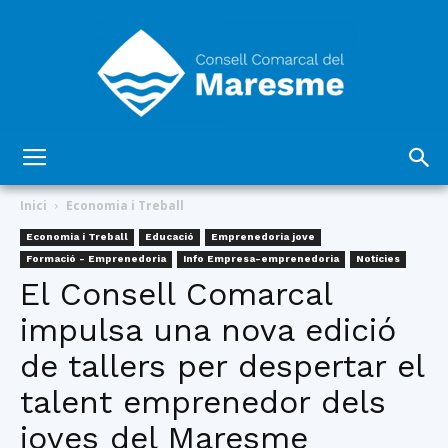
Consell
Inici
Economia i Treball
Economia i Treball
Educació
Emprenedoria jove
Formació - Emprenedoria
Info Empresa-emprenedoria
Notícies
Comarcal
El Consell Comarcal
impulsa una nova edició
de tallers per despertar el
del
talent emprenedor dels
joves del Maresme
Maresme