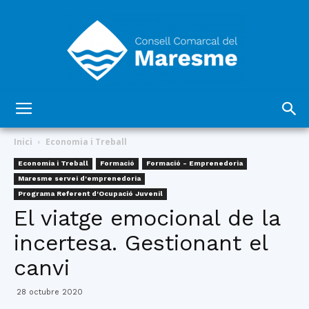
Consell
Inici
Economia i Treball
Economia i Treball
Formació
Formació - Emprenedoria
Maresme servei d'emprenedoria
Comarcal
Programa Referent d'Ocupació Juvenil
El viatge emocional de la
incertesa. Gestionant el
del
canvi
28 octubre 2020
Maresme