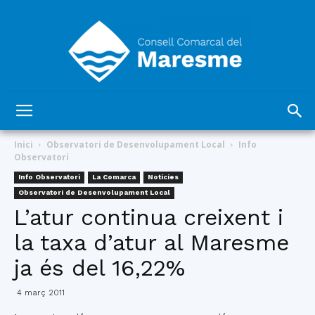
Consell
Inici
Observatori de Desenvolupament Local
Info
Observatori
Info Observatori
La Comarca
Notícies
Comarcal
Observatori de Desenvolupament Local
L’atur continua creixent i
la taxa d’atur al Maresme
del
ja és del 16,22%
4 març 2011
Maresme