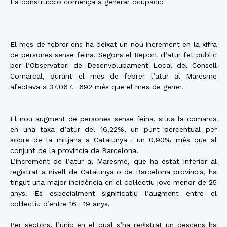
La construcció comença a generar ocupació
El mes de febrer ens ha deixat un nou increment en la xifra
de persones sense feina. Segons el Report d’atur fet públic
per l’Observatori de Desenvolupament Local del Consell
Comarcal, durant el mes de febrer l’atur al Maresme
afectava a 37.067. 692 més que el mes de gener.
El nou augment de persones sense feina, situa la comarca
en una taxa d’atur del 16,22%, un punt percentual per
sobre de la mitjana a Catalunya i un 0,90% més que al
conjunt de la província de Barcelona.
L’increment de l’atur al Maresme, que ha estat inferior al
registrat a nivell de Catalunya o de Barcelona província, ha
tingut una major incidència en el col·lectiu jove menor de 25
anys. És especialment significatiu l’augment entre el
col·lectiu d’entre 16 i 19 anys.
Per sectors, l’únic en el qual s’ha registrat un descens ha