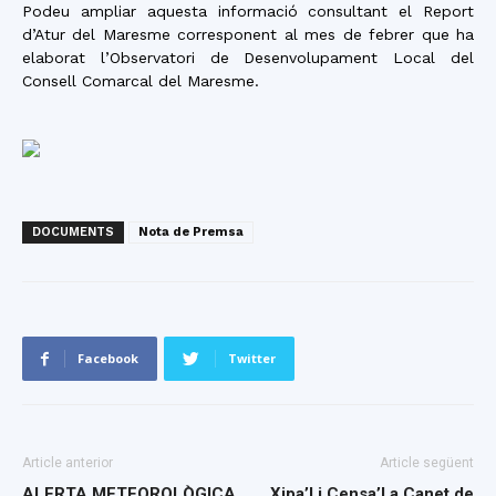
Podeu ampliar aquesta informació consultant el Report
d’Atur del Maresme corresponent al mes de febrer que ha
elaborat l’Observatori de Desenvolupament Local del
Consell Comarcal del Maresme.
DOCUMENTS
Nota de Premsa
Facebook
Twitter
Article anterior
Article següent
ALERTA METEOROLÒGICA
Xipa’l i Censa’l a Canet de