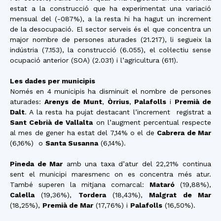
estat a la construcció que ha experimentat una variació
mensual del (-087%), a la resta hi ha hagut un increment
de la desocupació. El sector serveis és el que concentra un
major nombre de persones aturades (21.217), li segueix la
indústria (7.153), la construcció (6.055), el col·lectiu sense
ocupació anterior (SOA) (2.031) i l’agricultura (611).
Les dades per municipis
Només en 4 municipis ha disminuit el nombre de persones
aturades:
Arenys de Munt
,
Òrrius
,
Palafolls
i
Premià de
Dalt
. A la resta ha pujat destacant l’increment registrat a
Sant Cebrià de Vallalta
on l’augment percentual respecte
al mes de gener ha estat del 7,14% o el de
Cabrera de Mar
(6,16%) o
Santa Susanna
(6,14%).
Pineda de Mar
amb una taxa d’atur del 22,21% continua
sent el municipi maresmenc on es concentra més atur.
També superen la mitjana comarcal:
Mataró
(19,88%),
Calella
(19,36%),
Tordera
(18,43%),
Malgrat de Mar
(18,25%),
Premià de Mar
(17,76%) i
Palafolls
(16,50%).