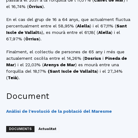
passarà el 2031 a la forquilla de l’11,07% (
Canet de Mar
) i
el 16,74% (
Òrrius
).
En el cas del grup de 16 a 64 anys, que actualment fluctua
percentualment entre el 58,95% (
Alella
) i el 67,11% (
Sant
Iscle de Vallalt
a), es mourà entre el 61,18( (
Alella
) i el
67,97% (
Òrrius
).
Finalment, el col·lectiu de persones de 65 any i més que
actualement oscil·la entre el 14,26% (
Dosrius
i
Pineda de
Mar
) i el 22,03% (
Arenys de Mar
) es mourà entre una
forquilla del 18,17%
(Sant Iscle de Vallalta
) i el 27,34%
(
Teià
).
Document
Anàlisi de l’evolució de la població del Maresme
DOCUMENTS
Actualitat