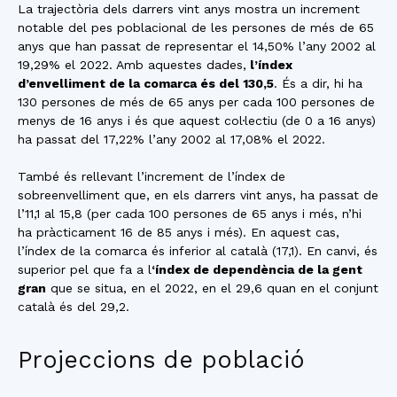
La trajectòria dels darrers vint anys mostra un increment
notable del pes poblacional de les persones de més de 65
anys que han passat de representar el 14,50% l’any 2002 al
19,29% el 2022. Amb aquestes dades,
l’índex
d’envelliment de la comarca és del 130,5
. És a dir, hi ha
130 persones de més de 65 anys per cada 100 persones de
menys de 16 anys i és que aquest col·lectiu (de 0 a 16 anys)
ha passat del 17,22% l’any 2002 al 17,08% el 2022.
També és rellevant l’increment de l’índex de
sobreenvelliment que, en els darrers vint anys, ha passat de
l’11,1 al 15,8 (per cada 100 persones de 65 anys i més, n’hi
ha pràcticament 16 de 85 anys i més). En aquest cas,
l’índex de la comarca és inferior al català (17,1). En canvi, és
superior pel que fa a l
‘índex de dependència de la gent
gran
que se situa, en el 2022, en el 29,6 quan en el conjunt
català és del 29,2.
Projeccions de població