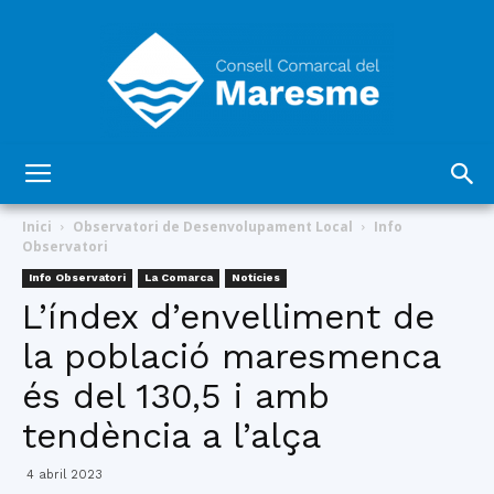
Consell
Inici
Observatori de Desenvolupament Local
Info
Observatori
Info Observatori
La Comarca
Notícies
Comarcal
L’índex d’envelliment de
la població maresmenca
és del 130,5 i amb
del
tendència a l’alça
4 abril 2023
Maresme