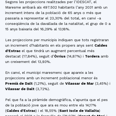
Segons les projeccions realitzades per l’IDESCAT, el
Maresme arribarà als 497.502 habitants l’any 2031 amb un
increment intens de la població de 65 anys o més que
passaria a representar el 23,30% del total, en canvi -a
conseqüència de la davallada de la natalitat, el grup de 0 a
15 anys baixaria del 16,29% al 13,18%.
Les projeccions per municipis indiquen que tots registraran
un increment d’habitants en els propers anys sent
Caldes
d’Estrac
el que tindrà un augment percentual més
destacat (17,84%), seguit d’
Òrrius
(14,87%) i
Tordera
amb
un creixement del 13,93%.
En canvi, el municipi maresmenc que apareix a les
projeccions amb un increment poblacional menor és
Premià de Dalt
(1,21%), seguit de
Vilassar de Mar
(3,45%) i
Vilassar de Dalt
(3,72%).
Pel que fa a la piràmide demogràfica, s’apunta que el pes
de la població jove que ara es mou entre els 14,17%
(
Caldes d’Estrac
) i el 18,55% (
Sant Iscle de Vallalta
)