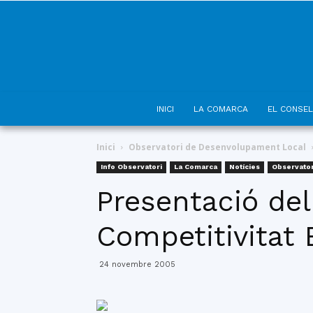
INICI
LA COMARCA
EL CONSEL
Inici
Observatori de Desenvolupament Local
Info Observatori
La Comarca
Notícies
Observato
Presentació del
Competitivitat
24 novembre 2005