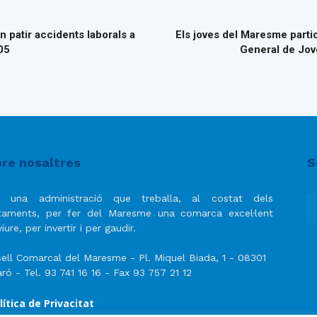
n patir accidents laborals a
Els joves del Maresme partic
05
General de Jove
re nosaltres
S
 una administració que treballa, al costat dels
taments, per fer del Maresme una comarca excel·lent
iure, per invertir i per gaudir.
ell Comarcal del Maresme - Pl. Miquel Biada, 1 - 08301
ró - Tel. 93 741 16 16 - Fax 93 757 21 12
lítica de Privacitat