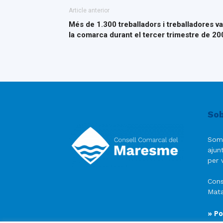
Article anterior
Més de 1.300 treballadors i treballadores va
la comarca durant el tercer trimestre de 20
Sob
Som
ajun
per v
Cons
Mata
» Po