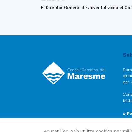
El Director General de Joventut visita el 
Sob
Som
ajun
per v
Cons
Mata
» Po
» Av
» Po
Aquest lloc web utilitza cookies per mill