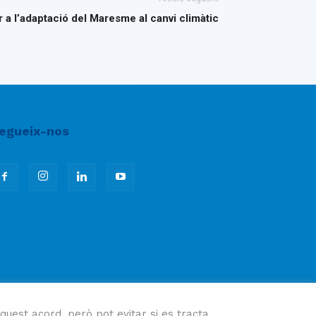
r a l’adaptació del Maresme al canvi climàtic
egueix-nos
quest acord, però pot evitar si es tracta.