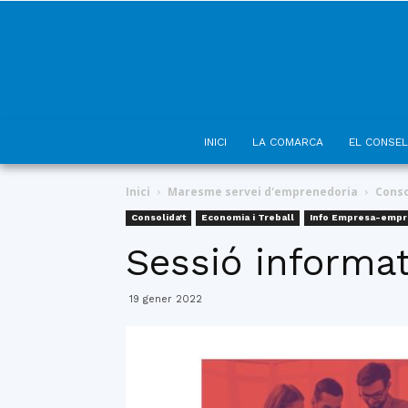
INICI
LA COMARCA
EL CONSEL
Inici
Maresme servei d'emprenedoria
Conso
Consolida't
Economia i Treball
Info Empresa-empr
Sessió informat
19 gener 2022