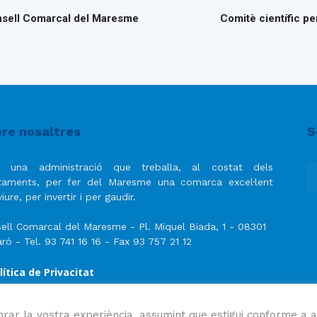
Consell Comarcal del Maresme
Comitè científic pe
re nosaltres
S
 una administració que treballa, al costat dels
taments, per fer del Maresme una comarca excel·lent
iure, per invertir i per gaudir.
ell Comarcal del Maresme - Pl. Miquel Biada, 1 - 08301
ró - Tel. 93 741 16 16 - Fax 93 757 21 12
lítica de Privacitat
ís Legal
lítica de privacitat de les xarxes socials
orar la vostra experiència, assumint que estigui conforme a a