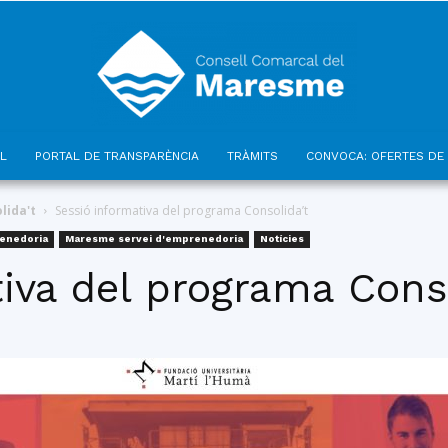
L
PORTAL DE TRANSPARÈNCIA
TRÀMITS
CONVOCA: OFERTES DE 
Consell
lida't
Sessió informativa del programa Consolida’t
enedoria
Maresme servei d'emprenedoria
Notícies
iva del programa Conso
Comarcal