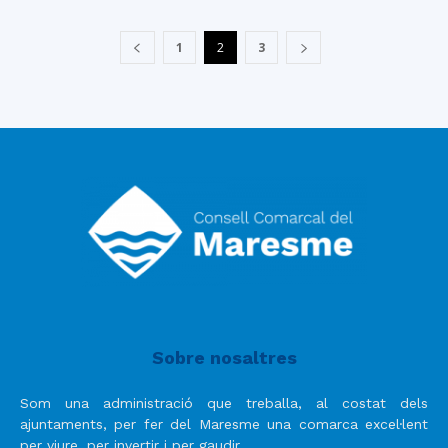
1
2
3
Sobre nosaltres
Som una administració que treballa, al costat dels
ajuntaments, per fer del Maresme una comarca excel·lent
per viure, per invertir i per gaudir.