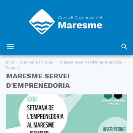
Consell
Inici
Economia i Treball
Maresme servei d'emprenedoria
Pàgina 2
MARESME SERVEI
Comarcal
D'EMPRENEDORIA
del
Maresme