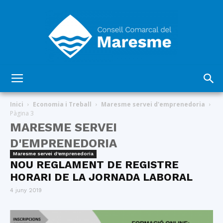
Consell
Inici
Economia i Treball
Maresme servei d'emprenedoria
Pàgina 3
MARESME SERVEI
Comarcal
D'EMPRENEDORIA
Maresme servei d'emprenedoria
NOU REGLAMENT DE REGISTRE
HORARI DE LA JORNADA LABORAL
del
4 juny 2019
Maresme