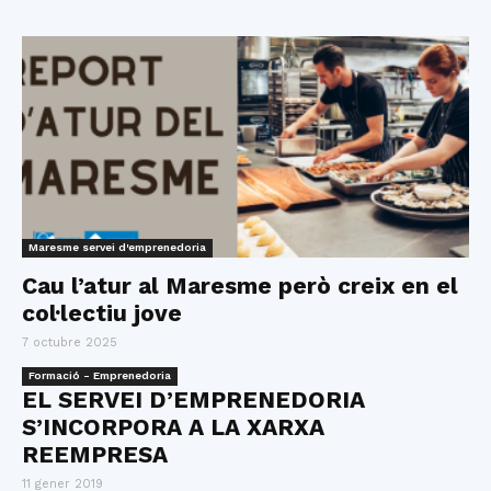
Maresme servei d'emprenedoria
Cau l’atur al Maresme però creix en el
col·lectiu jove
7 octubre 2025
Formació - Emprenedoria
EL SERVEI D’EMPRENEDORIA
S’INCORPORA A LA XARXA
REEMPRESA
11 gener 2019