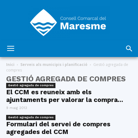
Consell
Inici
Serveis als municipis i planificació
Gestió agregada de
compres
GESTIÓ AGREGADA DE COMPRES
Comarcal
Gestió agregada de compres
El CCM es reuneix amb els
ajuntaments per valorar la compra...
9 maig 2013
del
Gestió agregada de compres
Formulari del servei de compres
agregades del CCM
Maresme