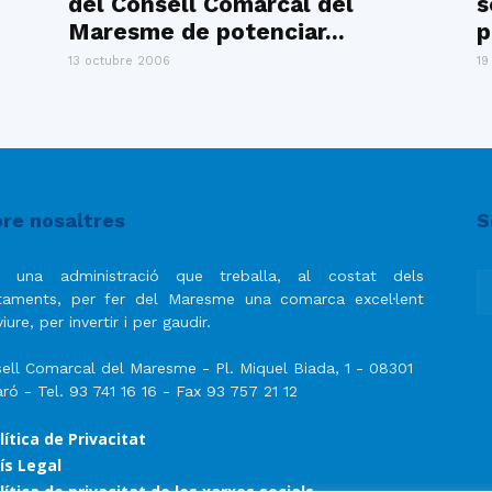
del Consell Comarcal del
s
del
Maresme de potenciar...
p
13 octubre 2006
19
Maresme
re nosaltres
S
 una administració que treballa, al costat dels
taments, per fer del Maresme una comarca excel·lent
iure, per invertir i per gaudir.
ell Comarcal del Maresme - Pl. Miquel Biada, 1 - 08301
ró - Tel. 93 741 16 16 - Fax 93 757 21 12
lítica de Privacitat
ís Legal
lítica de privacitat de les xarxes socials