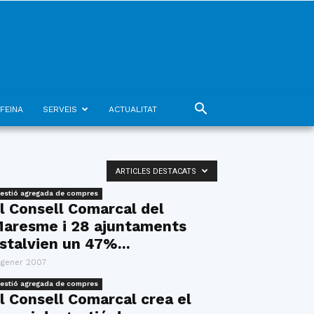
FEINA
SERVEIS
ACTUALITAT
ARTICLES DESTACATS
estió agregada de compres
l Consell Comarcal del
aresme i 28 ajuntaments
stalvien un 47%...
 gener 2007
estió agregada de compres
l Consell Comarcal crea el