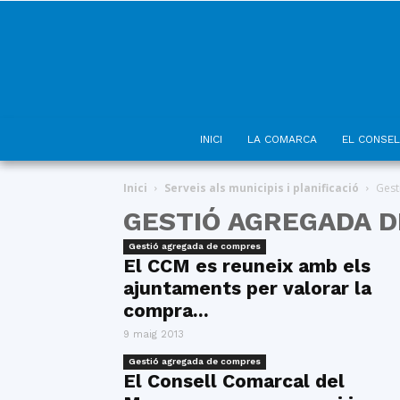
INICI
LA COMARCA
EL CONSEL
Inici
Serveis als municipis i planificació
Gest
GESTIÓ AGREGADA 
Gestió agregada de compres
El CCM es reuneix amb els
ajuntaments per valorar la
compra...
9 maig 2013
Gestió agregada de compres
El Consell Comarcal del