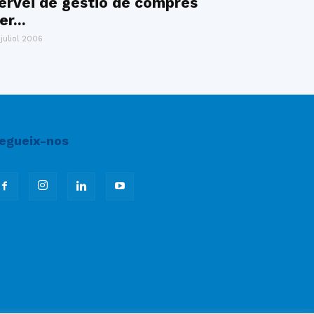
ervei de gestió de compres
er...
 juliol 2006
egueix-nos