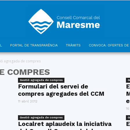
L
PORTAL DE TRANSPARÈNCIA
TRÀMITS
CONVOCA: OFERTES DE 
Consell
ió agregada de compres
DE COMPRES
Gestió agregada de compres
G
Formulari del servei de
E
compres agregades del CCM
M
Comarcal
e
11 abril 2012
16
Gestió agregada de compres
G
Localret aplaudeix la iniciativa
E