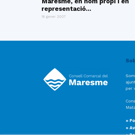
Maresme, en nom propi i en
representació...
16 gener 2007
Sob
Som
ajun
per v
Cons
Mata
» Po
» Av
» Po