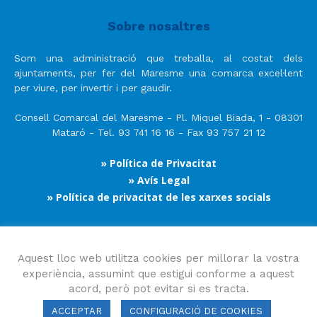
Sobre nosaltres
Som una administració que treballa, al costat dels
ajuntaments, per fer del Maresme una comarca excel·lent
per viure, per invertir i per gaudir.
Consell Comarcal del Maresme - Pl. Miquel Biada, 1 - 08301
Mataró - Tel. 93 741 16 16 - Fax 93 757 21 12
» Política de Privacitat
» Avís Legal
» Política de privacitat de les xarxes socials
Segueix-nos
Aquest lloc web utilitza cookies per millorar la vostra
experiència, assumint que estigui conforme a aquest
acord, però pot evitar si es tracta.
ACCEPTAR
CONFIGURACIÓ DE COOKIES