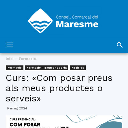
Consell
Inici
Formació
Formació
Formació - Emprenedoria
Notícies
Curs: «Com posar preus
Comarcal
als meus productes o
serveis»
del
9 maig 2024
Maresme