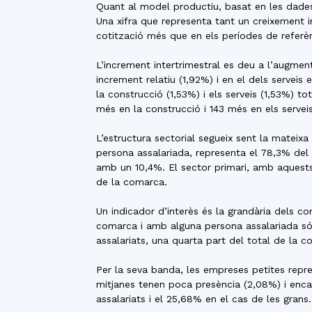
Quant al model productiu, basat en les dades
Una xifra que representa tant un creixement 
cotització més que en els períodes de referèn
L’increment intertrimestral es deu a l’augment
increment relatiu (1,92%) i en el dels serveis
la construcció (1,53%) i els serveis (1,53%) 
més en la construcció i 143 més en els serveis
L’estructura sectorial segueix sent la matei
persona assalariada, representa el 78,3% del 
amb un 10,4%. El sector primari, amb aquests
de la comarca.
Un indicador d’interès és la grandària dels 
comarca i amb alguna persona assalariada só
assalariats, una quarta part del total de la 
Per la seva banda, les empreses petites repre
mitjanes tenen poca presència (2,08%) i enca
assalariats i el 25,68% en el cas de les grans.