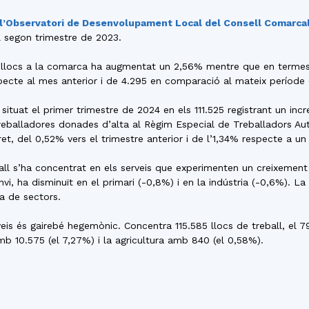
del
r l’Observatori de Desenvolupament Local del Consell Comarca
 segon trimestre de 2023.
de llocs a la comarca ha augmentat un 2,56% mentre que en termes
ecte al mes anterior i de 4.295 en comparació al mateix període
Maresme
 situat el primer trimestre de 2024 en els 111.525 registrant un in
 treballadores donades d’alta al Règim Especial de Treballadors A
t, del 0,52% vers el trimestre anterior i de l’1,34% respecte a un
eball s’ha concentrat en els serveis que experimenten un creixemen
anvi, ha disminuït en el primari (-0,8%) i en la indústria (-0,6%). 
ta de sectors.
rveis és gairebé hegemònic. Concentra 115.585 llocs de treball, el 
mb 10.575 (el 7,27%) i la agricultura amb 840 (el 0,58%).