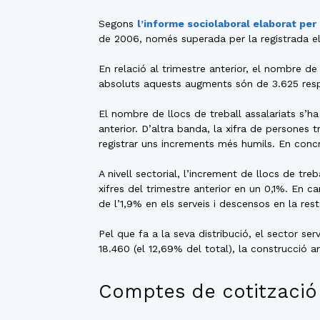
Segons
l’informe sociolaboral elaborat pe
de 2006, només superada per la registrada el
En relació al trimestre anterior, el nombre 
absoluts aquests augments són de 3.625 resp
El nombre de llocs de treball assalariats s’ha
anterior. D’altra banda, la xifra de persones
registrar uns increments més humils. En concre
A nivell sectorial, l’increment de llocs de tr
xifres del trimestre anterior en un 0,1%. En c
de l’1,9% en els serveis i descensos en la res
Pel que fa a la seva distribució, el sector se
18.460 (el 12,69% del total), la construcció a
Comptes de cotització