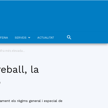
FEINA
SERVEIS
ACTUALITAT
ifra més elevada...
eball, la
6
ament els règims general i especial de