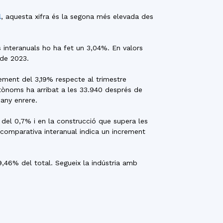
l
, aquesta xifra és la segona més elevada des
 interanuals ho ha fet un 3,04%. En valors
 de 2023.
crement del 3,19% respecte al trimestre
utònoms ha arribat a les 33.940 després de
 any enrere.
t del 0,7% i en la construcció que supera les
La comparativa interanual indica un increment
79,46% del total. Segueix la indústria amb