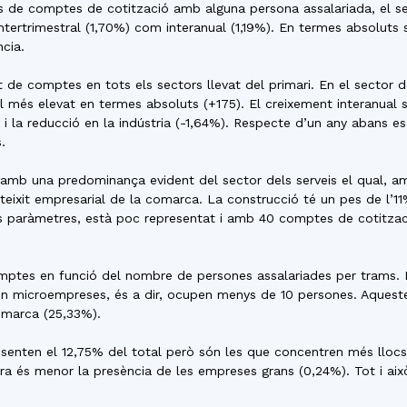
 de comptes de cotització amb alguna persona assalariada, el seu
intertrimestral (1,70%) com interanual (1,19%). En termes absolut
cia.
 de comptes en tots els sectors llevat del primari. En el sector de
 el més elevat en termes absoluts (+175). El creixement interanual 
tot i la reducció en la indústria (-1,64%). Respecte d’un any abans
.
xa amb una predominança evident del sector dels serveis el qual,
teixit empresarial de la comarca. La construcció té un pes de l’1
 paràmetres, està poc representat i amb 40 comptes de cotització
comptes en funció del nombre de persones assalariades per trams.
n microempreses, és a dir, ocupen menys de 10 persones. Aquest
comarca (25,33%).
senten el 12,75% del total però són les que concentren més llocs 
ra és menor la presència de les empreses grans (0,24%). Tot i això