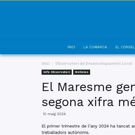
INICI
LA COMARCA
EL CONSEL
Inici
Observatori de Desenvolupament Local
Info Observatori
Notícies
El Maresme gene
segona xifra m
10 maig 2024
El primer trimestre de l’any 2024 ha tancat a
treballadors autònoms.