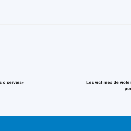
 o serveis»
Les víctimes de violè
pod