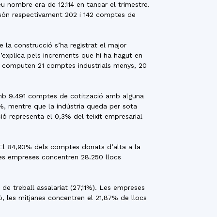
 nombre era de 12.114 en tancar el trimestre.
s són respectivament 202 i 142 comptes de
 la construcció s’ha registrat el major
s’explica pels increments que hi ha hagut en
 es computen 21 comptes industrials menys, 20
 amb 9.491 comptes de cotització amb alguna
1%, mentre que la indústria queda per sota
 representa el 0,3% del teixit empresarial
 El 84,93% dels comptes donats d’alta a la
es empreses concentren 28.250 llocs
de treball assalariat (27,11%). Les empreses
, les mitjanes concentren el 21,87% de llocs