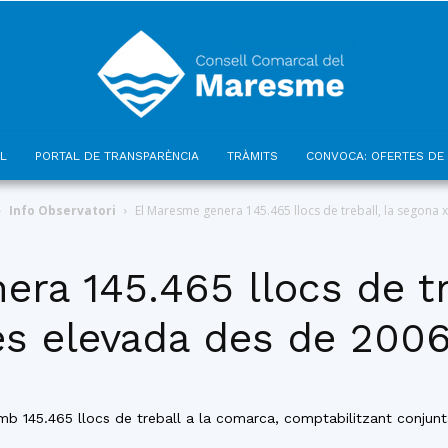
L
PORTAL DE TRANSPARÈNCIA
TRÀMITS
CONVOCA: OFERTES DE 
Consell
Info Observatori
El Maresme genera 145.465 llocs de treball, la segona x
ra 145.465 llocs de tr
és elevada des de 200
Comarcal
mb 145.465 llocs de treball a la comarca, comptabilitzant conjunt