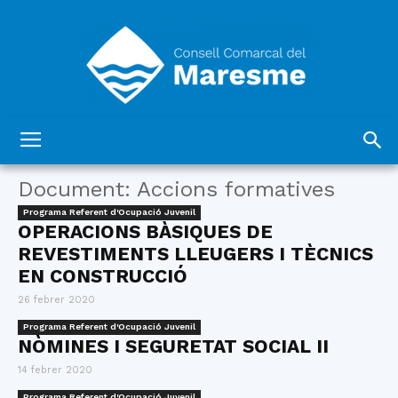
Consell
Document: Accions formatives
Programa Referent d'Ocupació Juvenil
OPERACIONS BÀSIQUES DE
Comarcal
REVESTIMENTS LLEUGERS I TÈCNICS
EN CONSTRUCCIÓ
26 febrer 2020
del
Programa Referent d'Ocupació Juvenil
NÒMINES I SEGURETAT SOCIAL II
14 febrer 2020
Maresme
Programa Referent d'Ocupació Juvenil