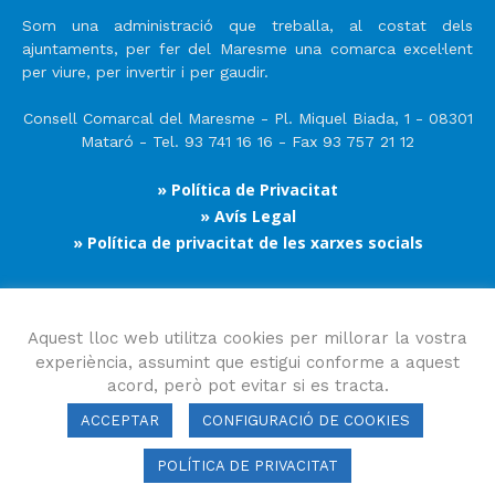
Som una administració que treballa, al costat dels
ajuntaments, per fer del Maresme una comarca excel·lent
per viure, per invertir i per gaudir.
Consell Comarcal del Maresme - Pl. Miquel Biada, 1 - 08301
Mataró - Tel. 93 741 16 16 - Fax 93 757 21 12
» Política de Privacitat
» Avís Legal
» Política de privacitat de les xarxes socials
Segueix-nos
Aquest lloc web utilitza cookies per millorar la vostra
experiència, assumint que estigui conforme a aquest
acord, però pot evitar si es tracta.
ACCEPTAR
CONFIGURACIÓ DE COOKIES
POLÍTICA DE PRIVACITAT
Consell Comarcal del Maresme 2023 Copyright © Tots els drets