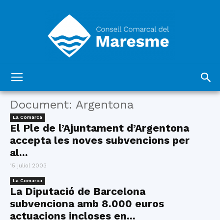
Consell
Document: Argentona
La Comarca
El Ple de l’Ajuntament d’Argentona
Comarcal
accepta les noves subvencions per
al...
15 juliol 2003
del
La Comarca
La Diputació de Barcelona
subvenciona amb 8.000 euros
actuacions incloses en...
Maresme