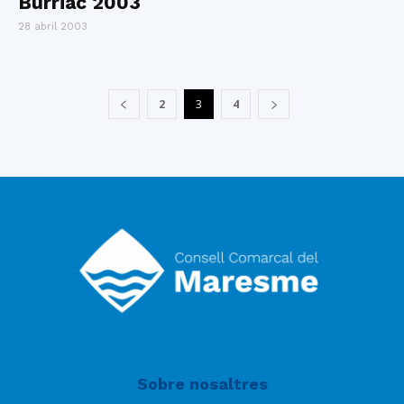
Burriac 2003
28 abril 2003
2
3
4
Sobre nosaltres