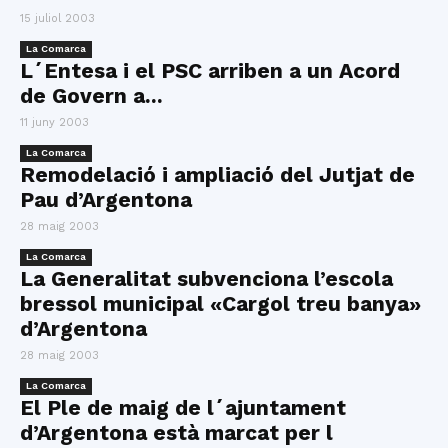
15 juliol 2003
La Comarca
L´Entesa i el PSC arriben a un Acord
de Govern a...
11 juny 2003
La Comarca
Remodelació i ampliació del Jutjat de
Pau d’Argentona
28 maig 2003
La Comarca
La Generalitat subvenciona l’escola
bressol municipal «Cargol treu banya»
d’Argentona
28 maig 2003
La Comarca
El Ple de maig de l´ajuntament
d’Argentona està marcat per l