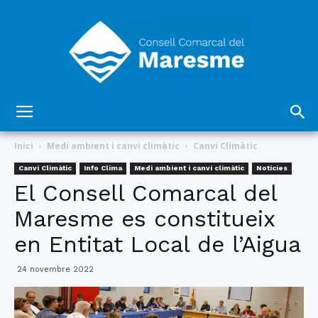
Consell
Inici
Medi ambient i canvi climàtic
Canvi Climàtic
Canvi Climàtic
Info Clima
Medi ambient i canvi climàtic
Notícies
El Consell Comarcal del
Comarcal
Maresme es constitueix
en Entitat Local de l’Aigua
del
24 novembre 2022
Maresme