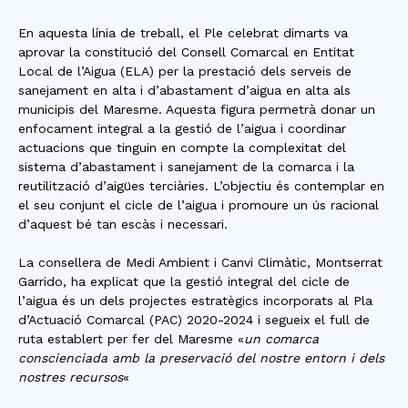
En aquesta línia de treball, el Ple celebrat dimarts va
aprovar la constitució del Consell Comarcal en Entitat
Local de l’Aigua (ELA) per la prestació dels serveis de
sanejament en alta i d’abastament d’aigua en alta als
municipis del Maresme. Aquesta figura permetrà donar un
enfocament integral a la gestió de l’aigua i coordinar
actuacions que tinguin en compte la complexitat del
sistema d’abastament i sanejament de la comarca i la
reutilització d’aigües terciàries. L’objectiu és contemplar en
el seu conjunt el cicle de l’aigua i promoure un ús racional
d’aquest bé tan escàs i necessari.
La consellera de Medi Ambient i Canvi Climàtic, Montserrat
Garrido, ha explicat que la gestió integral del cicle de
l’aigua és un dels projectes estratègics incorporats al Pla
d’Actuació Comarcal (PAC) 2020-2024 i segueix el full de
ruta establert per fer del Maresme «
un comarca
conscienciada amb la preservació del nostre entorn i dels
nostres recursos
«