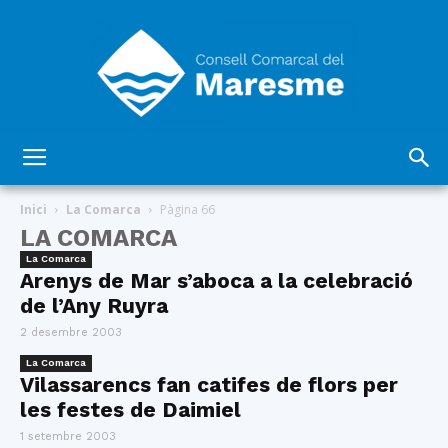
Consell
Inici
La Comarca
Pàgina 66
LA COMARCA
La Comarca
Comarcal
Arenys de Mar s’aboca a la celebració
de l’Any Ruyra
2 desembre 2003
del
La Comarca
Vilassarencs fan catifes de flors per
les festes de Daimiel
1 setembre 2003
Maresme