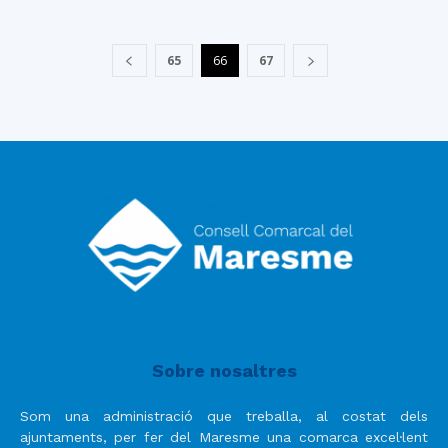
65
66
67
Sobre nosaltres
Som una administració que treballa, al costat dels
ajuntaments, per fer del Maresme una comarca excel·lent