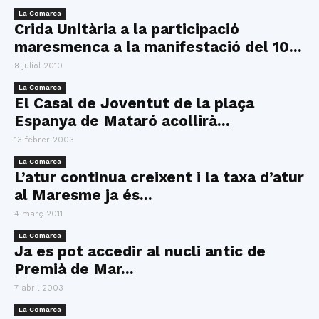
La Comarca
Crida Unitària a la participació
maresmenca a la manifestació del 10...
8 juliol 2010
La Comarca
El Casal de Joventut de la plaça
Espanya de Mataró acollirà...
13 febrer 2003
La Comarca
L’atur continua creixent i la taxa d’atur
al Maresme ja és...
4 març 2011
La Comarca
Ja es pot accedir al nucli antic de
Premià de Mar...
7 abril 2003
La Comarca