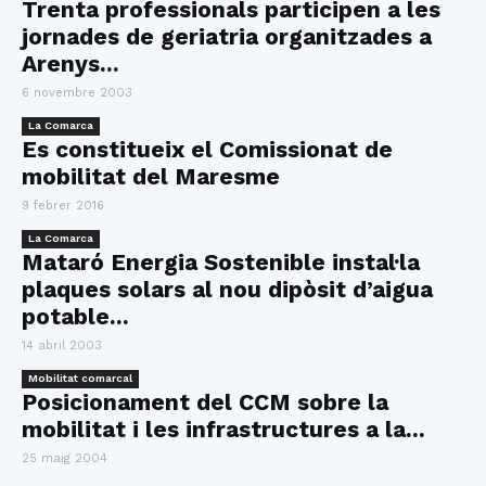
Trenta professionals participen a les
jornades de geriatria organitzades a
Arenys...
6 novembre 2003
La Comarca
Es constitueix el Comissionat de
mobilitat del Maresme
9 febrer 2016
La Comarca
Mataró Energia Sostenible instal·la
plaques solars al nou dipòsit d’aigua
potable...
14 abril 2003
Mobilitat comarcal
Posicionament del CCM sobre la
mobilitat i les infrastructures a la...
25 maig 2004