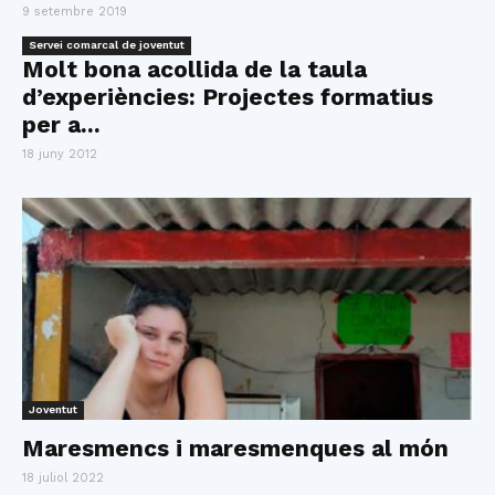
9 setembre 2019
Servei comarcal de joventut
Molt bona acollida de la taula
d’experiències: Projectes formatius
per a...
18 juny 2012
Joventut
Maresmencs i maresmenques al món
18 juliol 2022