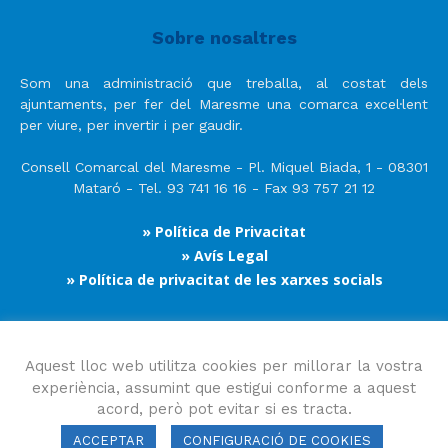
Sobre nosaltres
Som una administració que treballa, al costat dels
ajuntaments, per fer del Maresme una comarca excel·lent
per viure, per invertir i per gaudir.
Consell Comarcal del Maresme - Pl. Miquel Biada, 1 - 08301
Mataró - Tel. 93 741 16 16 - Fax 93 757 21 12
» Política de Privacitat
» Avís Legal
» Política de privacitat de les xarxes socials
Segueix-nos
Aquest lloc web utilitza cookies per millorar la vostra
experiència, assumint que estigui conforme a aquest
acord, però pot evitar si es tracta.
ACCEPTAR
CONFIGURACIÓ DE COOKIES