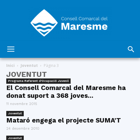
Consell
Inici
Joventut
Pàgina 3
JOVENTUT
Programa Referent d'Ocupació Juvenil
Comarcal
El Consell Comarcal del Maresme ha
donat suport a 368 joves...
11 novembre 2015
del
Joventut
Mataró engega el projecte SUMA’T
24 desembre 2010
Joventut
Maresme