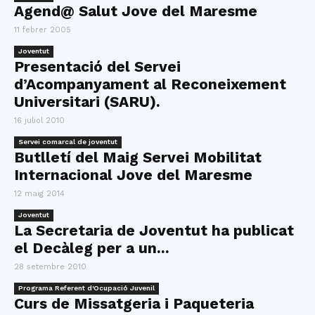
Agend@ Salut Jove del Maresme
11 febrer 2005
Joventut
Presentació del Servei
d’Acompanyament al Reconeixement
Universitari (SARU).
16 juliol 2010
Servei comarcal de joventut
Butlletí del Maig Servei Mobilitat
Internacional Jove del Maresme
12 maig 2014
Joventut
La Secretaria de Joventut ha publicat
el Decàleg per a un...
28 setembre 2010
Programa Referent d'Ocupació Juvenil
Curs de Missatgeria i Paqueteria