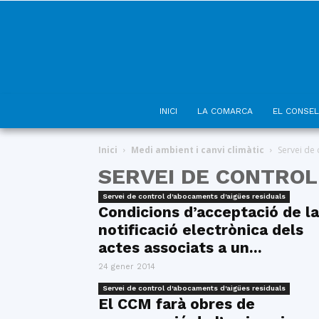
INICI
LA COMARCA
EL CONSEL
Inici
Medi ambient i canvi climàtic
Servei de
SERVEI DE CONTROL
Servei de control d'abocaments d'aigües residuals
Condicions d’acceptació de la
notificació electrònica dels
actes associats a un...
24 gener 2014
Servei de control d'abocaments d'aigües residuals
El CCM farà obres de