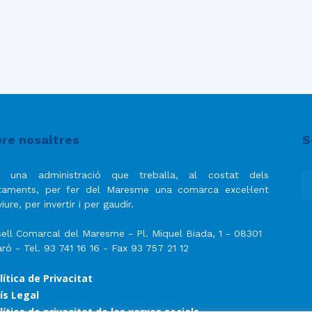
del
Maresme
re nosaltres
S
 una administració que treballa, al costat dels
taments, per fer del Maresme una comarca excel·lent
iure, per invertir i per gaudir.
ell Comarcal del Maresme - Pl. Miquel Biada, 1 - 08301
ró - Tel. 93 741 16 16 - Fax 93 757 21 12
lítica de Privacitat
ís Legal
lítica de privacitat de les xarxes socials