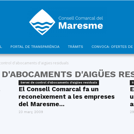
L
PORTAL DE TRANSPARÈNCIA
TRÀMITS
CONVOCA: OFERTES DE 
Consell
 control d'abocaments d'aigües residuals
 D'ABOCAMENTS D'AIGÜES RE
Servei de control d'abocaments d'aigües residuals
S
El Consell Comarcal fa un
E
reconeixement a les empreses
u
Comarcal
del Maresme...
a
23 març 2009
29