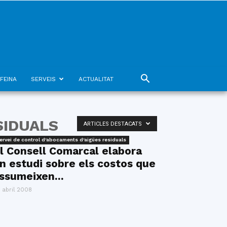
FEINA
SERVEIS
ACTUALITAT
SIDUALS
ARTICLES DESTACATS
ervei de control d'abocaments d'aigües residuals
l Consell Comarcal elabora
n estudi sobre els costos que
ssumeixen...
 abril 2008