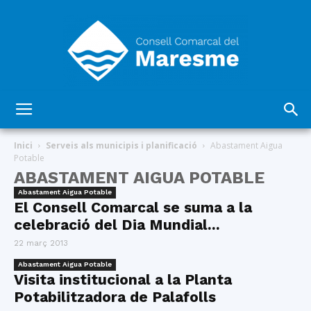
Consell
Inici
Serveis als municipis i planificació
Abastament Aigua
Potable
ABASTAMENT AIGUA POTABLE
Comarcal
Abastament Aigua Potable
El Consell Comarcal se suma a la
celebració del Dia Mundial...
22 març 2013
del
Abastament Aigua Potable
Visita institucional a la Planta
Potabilitzadora de Palafolls
Maresme