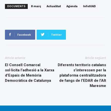
DOCUMENTS
8 març
Actualitat
Agenda
InfoSIAD
Facebook
Twitter
Article anterior
Article següent
El Consell Comarcal
Diferents territoris catalans
sol·licita l’adhesió a la Xarxa
s’interessen per la
d’Espais de Memòria
plataforma centralitzadora
Democràtica de Catalunya
de fangs de l’EDAR de l’Alt
Maresme