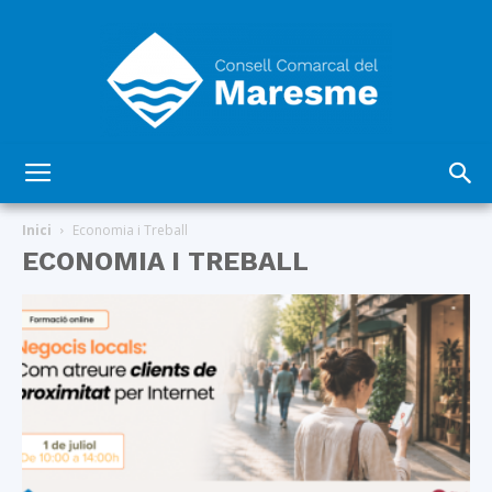
Consell
Inici
Economia i Treball
ECONOMIA I TREBALL
Comarcal
del
Maresme