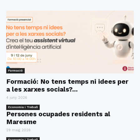
Formació
Formació: No tens temps ni idees per
a les xarxes socials?...
4 juny 2026
Economia i Treball
Persones ocupades residents al
Maresme
29 maig 2026
Economia i Treball