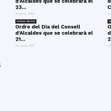
d’Alcaldes que se celebrarà el
d
del
23...
C
21 gener 2015
14
Ordres del Dia
O
Ordre del Dia del Consell
O
d’Alcaldes que se celebrarà el
d
Maresme
21...
2
20 març 2017
16
l