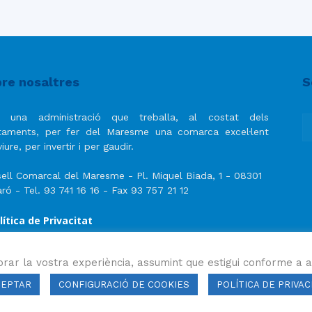
re nosaltres
S
 una administració que treballa, al costat dels
taments, per fer del Maresme una comarca excel·lent
iure, per invertir i per gaudir.
ell Comarcal del Maresme - Pl. Miquel Biada, 1 - 08301
ró - Tel. 93 741 16 16 - Fax 93 757 21 12
lítica de Privacitat
ís Legal
lítica de privacitat de les xarxes socials
orar la vostra experiència, assumint que estigui conforme a a
CEPTAR
CONFIGURACIÓ DE COOKIES
POLÍTICA DE PRIVAC
ls drets reservats