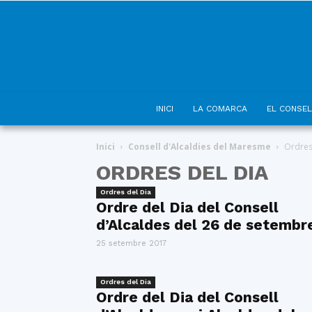
INICI
LA COMARCA
EL CONSEL
Inici
Consell d'Alcaldies del Maresme
Ordres
ORDRES DEL DIA
Ordres del Dia
Ordre del Dia del Consell
d’Alcaldes del 26 de setembr
25 setembre 2017
Ordres del Dia
Ordre del Dia del Consell