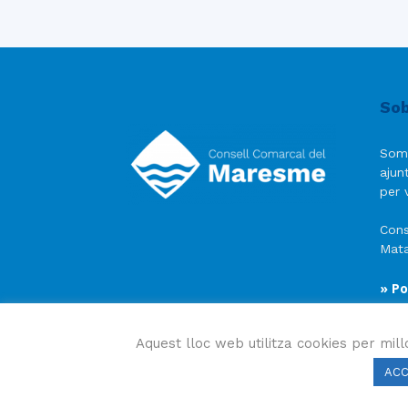
Sob
Som
ajun
per v
Cons
Mata
» Po
» Av
» Po
Aquest lloc web utilitza cookies per mill
AC
Consell Comarcal del Maresme 2023 Copyright © Tots e