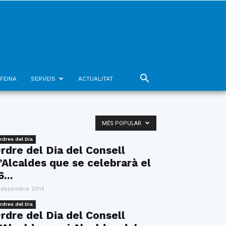
FEINA
SERVEIS
ACTUALITAT
MÉS POPULAR
rdres del Dia
rdre del Dia del Consell
’Alcaldes que se celebrarà el
6...
 desembre 2014
rdres del Dia
rdre del Dia del Consell