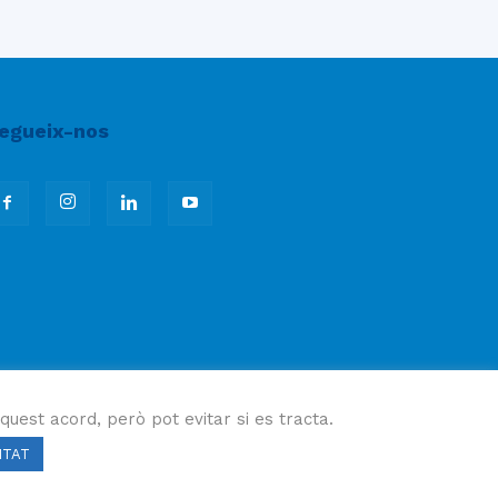
egueix-nos
quest acord, però pot evitar si es tracta.
ITAT