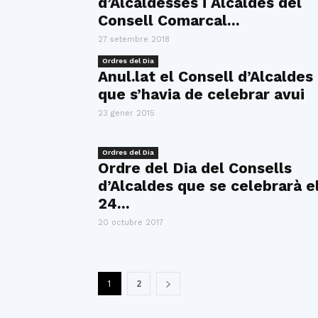
d’Alcaldesses i Alcaldes del
Consell Comarcal...
27 setembre 2018
Ordres del Dia
Anul.lat el Consell d’Alcaldes
que s’havia de celebrar avui
23 gener 2015
Ordres del Dia
Ordre del Dia del Consells
d’Alcaldes que se celebrarà e
24...
20 octubre 2017
1
2