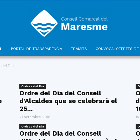
L
PORTAL DE TRANSPARÈNCIA
TRÀMITS
CONVOCA: OFERTES DE 
Consell
 del Dia
Ordres del Dia
O
Ordre del Dia del Consell
O
e
d’Alcaldes que se celebrarà el
d
Comarcal
25...
1
21 setembre 2018
15
Ordres del Dia
O
Ordre del Dia del Consell
O