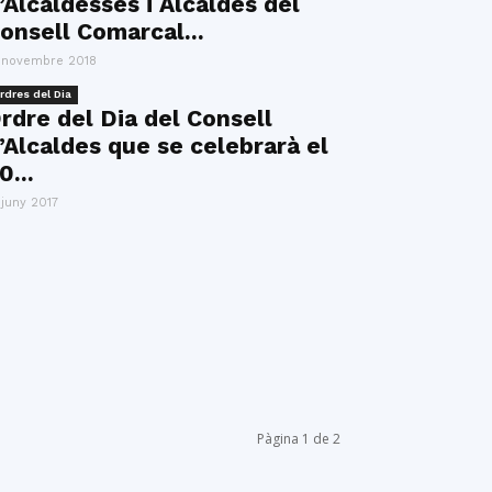
’Alcaldesses i Alcaldes del
onsell Comarcal...
 novembre 2018
rdres del Dia
rdre del Dia del Consell
’Alcaldes que se celebrarà el
0...
 juny 2017
Pàgina 1 de 2