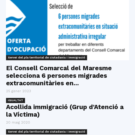
Servei del pla territorial de ciutadania i immigració
El Consell Comarcal del Maresme
selecciona 6 persones migrades
extracomunitàries en...
25 gener 2023
IGUALTAT
Acollida immigració (Grup d’Atenció a
la Víctima)
20 maig 2020
Servei del pla territorial de ciutadania i immigració