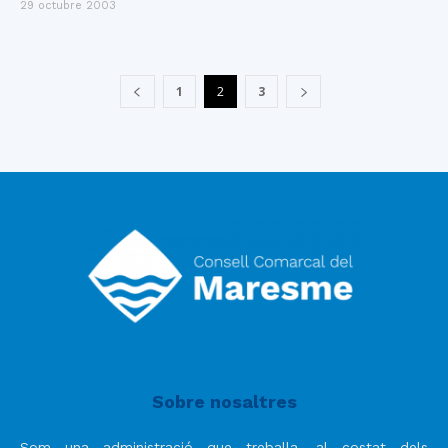
29 octubre 2003
1
2
3
Sobre nosaltres
Som una administració que treballa, al costat dels