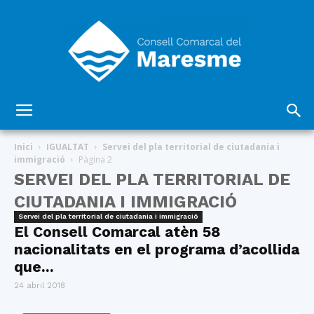
Consell
Inici
IGUALTAT
Servei del pla territorial de ciutadania i
immigració
Pàgina 2
SERVEI DEL PLA TERRITORIAL DE
Comarcal
CIUTADANIA I IMMIGRACIÓ
Servei del pla territorial de ciutadania i immigració
El Consell Comarcal atèn 58
nacionalitats en el programa d’acollida
del
que...
24 abril 2018
Maresme