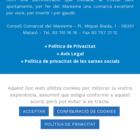
ajuntaments, per fer del Maresme una comarca excel·lent
per viure, per invertir i per gaudir.
Consell Comarcal del Maresme - Pl. Miquel Biada, 1 - 08301
Mataró - Tel. 93 741 16 16 - Fax 93 757 21 12
» Política de Privacitat
» Avís Legal
» Política de privacitat de les xarxes socials
Segueix-nos
Aquest lloc web utilitza cookies per millorar la vostra
experiència, assumint que estigui conforme a aquest
acord, però pot evitar si es tracta.
ACCEPTAR
CONFIGURACIÓ DE COOKIES
POLÍTICA DE PRIVACITAT
Consell Comarcal del Maresme 2023 Copyright © Tots els drets
reservats