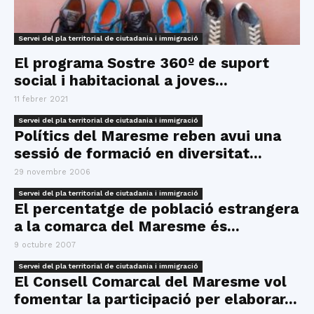
Servei del pla territorial de ciutadania i immigració
El programa Sostre 360º de suport
social i habitacional a joves...
11 febrer 2021
Servei del pla territorial de ciutadania i immigració
Polítics del Maresme reben avui una
sessió de formació en diversitat...
29 novembre 2006
Servei del pla territorial de ciutadania i immigració
El percentatge de població estrangera
a la comarca del Maresme és...
9 octubre 2007
Servei del pla territorial de ciutadania i immigració
El Consell Comarcal del Maresme vol
fomentar la participació per elaborar...