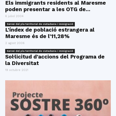
Els immigrants residents al Maresme
poden presentar a les OTG de...
6 juliol 2004
Servei del pla territorial de ciutadania i immigració
L’índex de població estrangera al
Maresme és de l’11,28%
2 agost 2006
Servei del pla territorial de ciutadania i immigració
Sol·licitud d’accions del Programa de
la Diversitat
19 octubre 2021