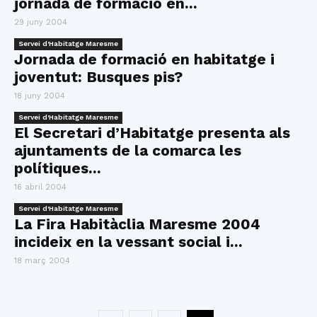
jornada de formació en...
29 juny 2004
Servei d'Habitatge Maresme
Jornada de formació en habitatge i
joventut: Busques pis?
18 juny 2004
Servei d'Habitatge Maresme
El Secretari d’Habitatge presenta als
ajuntaments de la comarca les
polítiques...
16 abril 2004
Servei d'Habitatge Maresme
La Fira Habitàclia Maresme 2004
incideix en la vessant social i...
18 març 2004