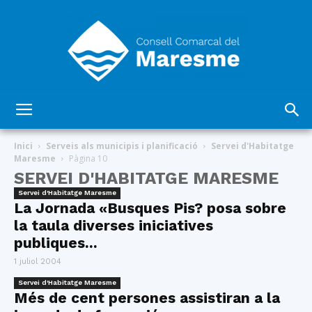
Consell
Inici
Serveis als municipis i planificació
Servei d'Habitatge
Maresme
Pàgina 10
SERVEI D'HABITATGE MARESME
Comarcal
Servei d'Habitatge Maresme
La Jornada «Busques Pis? posa sobre
la taula diverses iniciatives
publiques...
del
1 juliol 2004
Servei d'Habitatge Maresme
Més de cent persones assistiran a la
Maresme