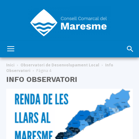
Consell
Inici
Observatori de Desenvolupament Local
Info
Observatori
Pàgina 4
INFO OBSERVATORI
Comarcal
del
Maresme